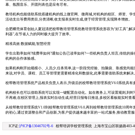
幕、氛围音乐、开团列表也是应有尽有。
教培机构也能借助系统搭建机构的线上微官网、微商城,对机构的校区、师资、学
活动支出等费用类目,分类清晰,收支报表实时生成,便于经营管理,实现降本增效。
合肥椰壳体育创始人夏冠清把校帮教培管理系统教培管理系统形容为“好工具”,解
利器”,在节省人力的同时极大提升了效率。
精准高效:数据赋能,智慧经营
学生出勤率如何?续费率如何?通知公告已读率如何?一些机构负责人坦言,传统的操
机构的合作体验感。
如果机构刚开始规模小、人员少,任务简单,这一阶段凭经验、拍脑袋、靠感觉尚
来说,对学员、课程、员工等管理更需要精准化和数据化,此事需要借助系统来解决
校帮教培管理系统产品相关负责人表示,升级后的校帮教培管理系统V6.0系统具
机构校长也可以借助系统可以实现一键配置自动化。如在教务上,可设置规则,到时可
不再难;在校区管理上,报表实时自动生成,经营日报每日推送,多校区看板能实时查
从校帮教培管理系统V1.0到校帮教培管理系统V6.0,再到校帮教培管理系统10
的初心,通过资源整合和产品创新,为客户提供越来越丰富的一站式服务,推动教育
ICP证:
沪ICP备13046702号-6
校帮培训学校管理系统 上海市宝山区联扬路403-406室 (