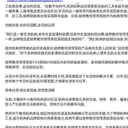
工欲善其事,必先利其器。“在数字化时代,培训机构迫切需要更高效的工具来提升效
一键查看,人脸考勤设置后自动开启,学员作品一键管理与装裱美化并呈现至家长端
手、好工具,能帮助机构全面实现降本提效。目前,校帮教培管理系统作为机构管理者
功能全面:全科目适配,全流程运营
“我们是一家艺术机构,有学生是按课时收费,也有学生是按时段扣费,校帮教培管理
一样,这种情况是校帮教培管理系统系统能支持的吗?”、“我们机构的促销活动多,
面对机构管理者的这些灵魂发问,校帮教培管理系统产品相关负责人回答道:“这些
式报价。”对于多种报价模式的多课程也是同样支持,如在机构上课常见的点名消课场
校帮教培管理系统V6.0系统针对校区内有同班级多课程、多班级同课程的教学模
周期管理、全流程的运营。
从意向学员到在读学员,从续费到转介绍,系统都提供了全流程的解决方案。以常见
持对每个学员作品形成3D展览图,方便家长浏览与分享。
简单好用:招生更高效,管理更清晰
当前,大量的中小教培机构是社区店,机构自身要独立承担市场、销售、教学、服务
投入产出效果无法精准评估、营销方法不新颖等问题。
然而对于教培机构来说,稳定持续的生源是机构能够正常运转的关键,为了帮助机构能
工具,提升机构的品牌影响力和获客能力,机构可通过校帮教培管理系统系统实现
系统自带的招生玩法丰富多样且不断更新,如拼团支持新老生区分、支持多商品设置